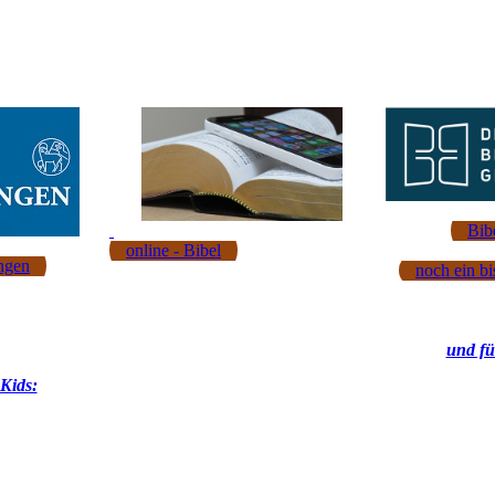
Bib
online - Bibel
ngen
noch ein b
und fü
 Kids: