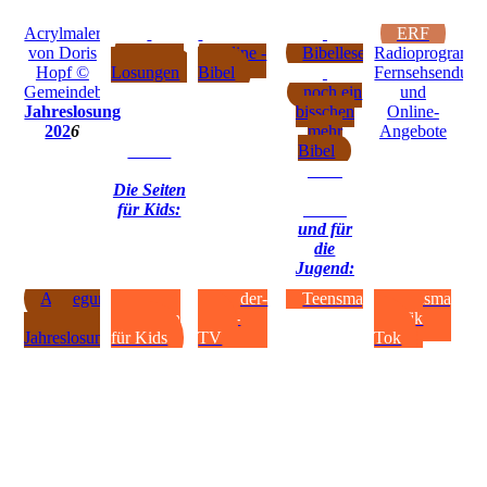
Acrylmalerei
ERF
von Doris
tägliche
online -
Bibellesepläne
Radioprogramm
Hopf ©
Losungen
Bibel
Fernsehsendung
Gemeindebriefdruckerei.de
noch ein
und
Jahreslosung
bisschen
Online-
202
6
mehr
Angebote
Bibel
Die Seiten
für Kids:
und für
die
Jugend:
Auslegung
Kirche
Kinder-
Teensmag
Teensmag
der
entdecken
Bibel-
auf Tik
Jahreslosung
für Kids
TV
Tok