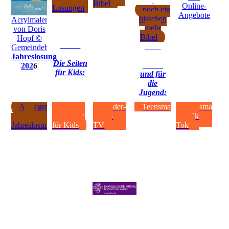
Bibel
Online-
Losungen
noch ein
Angebote
bisschen
Acrylmalerei
mehr
von Doris
Bibel
Hopf ©
Gemeindebriefdruckerei.de
Jahreslosung
Die Seiten
202
6
für Kids:
und für
die
Jugend:
Auslegung
Kirche
Kinder-
Teensmag
Teensmag
der
entdecken
Bibel-
auf Tik
Jahreslosung
für Kids
TV
Tok